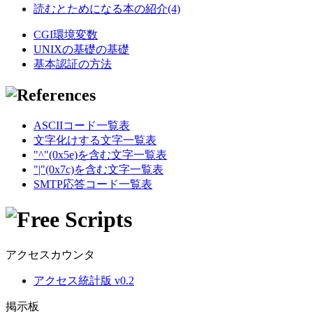
読むとためになる本の紹介(4)
CGI環境変数
UNIXの基礎の基礎
基本認証の方法
ASCIIコード一覧表
文字化けする文字一覧表
"^"(0x5e)を含む文字一覧表
"|"(0x7c)を含む文字一覧表
SMTP応答コード一覧表
アクセスカウンタ
アクセス統計版 v0.2
掲示板