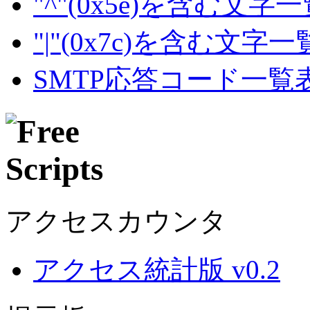
"^"(0x5e)を含む文字
"|"(0x7c)を含む文字
SMTP応答コード一覧
アクセスカウンタ
アクセス統計版 v0.2