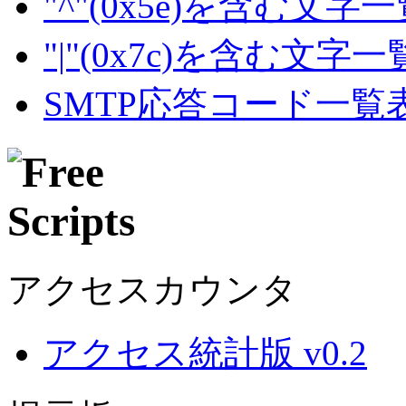
"^"(0x5e)を含む文字
"|"(0x7c)を含む文字
SMTP応答コード一覧
アクセスカウンタ
アクセス統計版 v0.2