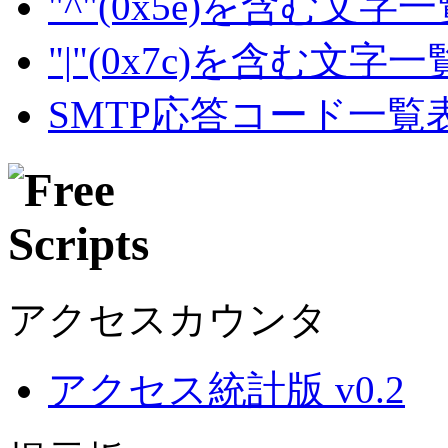
"^"(0x5e)を含む文字
"|"(0x7c)を含む文字
SMTP応答コード一覧
アクセスカウンタ
アクセス統計版 v0.2