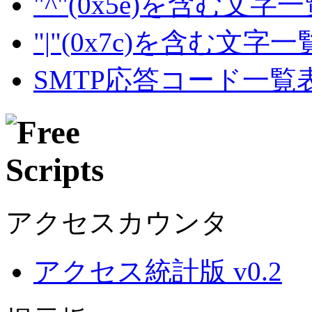
"^"(0x5e)を含む文字
"|"(0x7c)を含む文字
SMTP応答コード一覧
アクセスカウンタ
アクセス統計版 v0.2