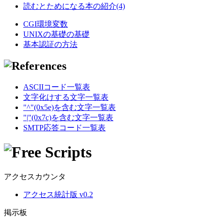
読むとためになる本の紹介(4)
CGI環境変数
UNIXの基礎の基礎
基本認証の方法
ASCIIコード一覧表
文字化けする文字一覧表
"^"(0x5e)を含む文字一覧表
"|"(0x7c)を含む文字一覧表
SMTP応答コード一覧表
アクセスカウンタ
アクセス統計版 v0.2
掲示板