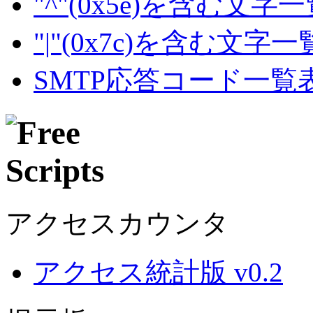
"^"(0x5e)を含む文字
"|"(0x7c)を含む文字
SMTP応答コード一覧
アクセスカウンタ
アクセス統計版 v0.2