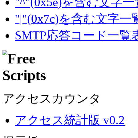
"^"(0x5e)を含む文字
"|"(0x7c)を含む文字
SMTP応答コード一覧
アクセスカウンタ
アクセス統計版 v0.2