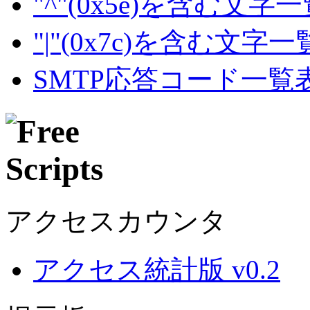
"^"(0x5e)を含む文字
"|"(0x7c)を含む文字
SMTP応答コード一覧
アクセスカウンタ
アクセス統計版 v0.2