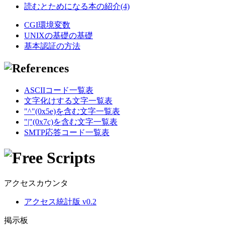
読むとためになる本の紹介(4)
CGI環境変数
UNIXの基礎の基礎
基本認証の方法
ASCIIコード一覧表
文字化けする文字一覧表
"^"(0x5e)を含む文字一覧表
"|"(0x7c)を含む文字一覧表
SMTP応答コード一覧表
アクセスカウンタ
アクセス統計版 v0.2
掲示板