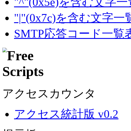
"^"(0x5e)を含む文字
"|"(0x7c)を含む文字
SMTP応答コード一覧
アクセスカウンタ
アクセス統計版 v0.2