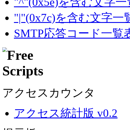
"^"(0x5e)を含む文字
"|"(0x7c)を含む文字
SMTP応答コード一覧
アクセスカウンタ
アクセス統計版 v0.2