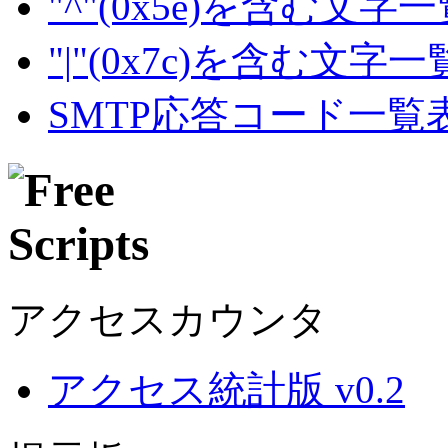
"^"(0x5e)を含む文字
"|"(0x7c)を含む文字
SMTP応答コード一覧
アクセスカウンタ
アクセス統計版 v0.2