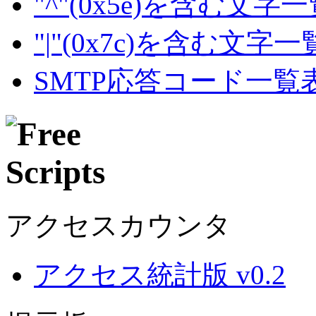
"^"(0x5e)を含む文字
"|"(0x7c)を含む文字
SMTP応答コード一覧
アクセスカウンタ
アクセス統計版 v0.2