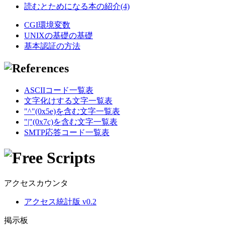
読むとためになる本の紹介(4)
CGI環境変数
UNIXの基礎の基礎
基本認証の方法
ASCIIコード一覧表
文字化けする文字一覧表
"^"(0x5e)を含む文字一覧表
"|"(0x7c)を含む文字一覧表
SMTP応答コード一覧表
アクセスカウンタ
アクセス統計版 v0.2
掲示板