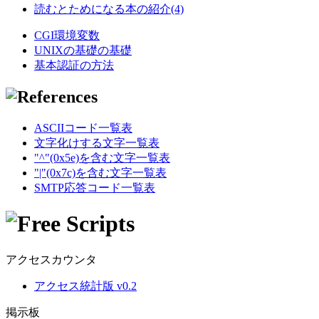
読むとためになる本の紹介(4)
CGI環境変数
UNIXの基礎の基礎
基本認証の方法
ASCIIコード一覧表
文字化けする文字一覧表
"^"(0x5e)を含む文字一覧表
"|"(0x7c)を含む文字一覧表
SMTP応答コード一覧表
アクセスカウンタ
アクセス統計版 v0.2
掲示板