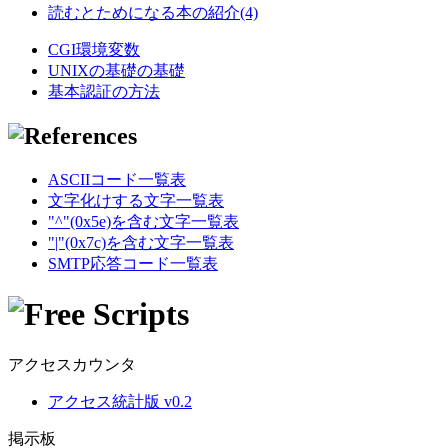
読むとためになる本の紹介(4)
CGI環境変数
UNIXの基礎の基礎
基本認証の方法
ASCIIコード一覧表
文字化けする文字一覧表
"^"(0x5e)を含む文字一覧表
"|"(0x7c)を含む文字一覧表
SMTP応答コード一覧表
アクセスカウンタ
アクセス統計版 v0.2
掲示板