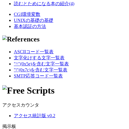
読むとためになる本の紹介(4)
CGI環境変数
UNIXの基礎の基礎
基本認証の方法
ASCIIコード一覧表
文字化けする文字一覧表
"^"(0x5e)を含む文字一覧表
"|"(0x7c)を含む文字一覧表
SMTP応答コード一覧表
アクセスカウンタ
アクセス統計版 v0.2
掲示板