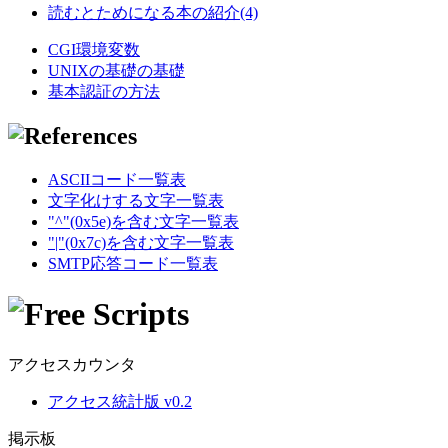
読むとためになる本の紹介(4)
CGI環境変数
UNIXの基礎の基礎
基本認証の方法
ASCIIコード一覧表
文字化けする文字一覧表
"^"(0x5e)を含む文字一覧表
"|"(0x7c)を含む文字一覧表
SMTP応答コード一覧表
アクセスカウンタ
アクセス統計版 v0.2
掲示板