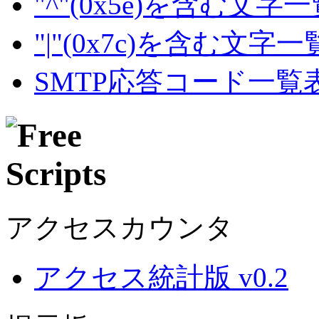
"^"(0x5e)を含む文字
"|"(0x7c)を含む文字
SMTP応答コード一覧
アクセスカウンタ
アクセス統計版 v0.2