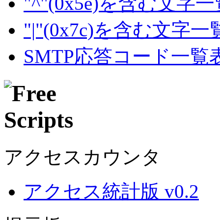
"^"(0x5e)を含む文字
"|"(0x7c)を含む文字
SMTP応答コード一覧
アクセスカウンタ
アクセス統計版 v0.2