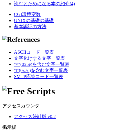
読むとためになる本の紹介(4)
CGI環境変数
UNIXの基礎の基礎
基本認証の方法
ASCIIコード一覧表
文字化けする文字一覧表
"^"(0x5e)を含む文字一覧表
"|"(0x7c)を含む文字一覧表
SMTP応答コード一覧表
アクセスカウンタ
アクセス統計版 v0.2
掲示板