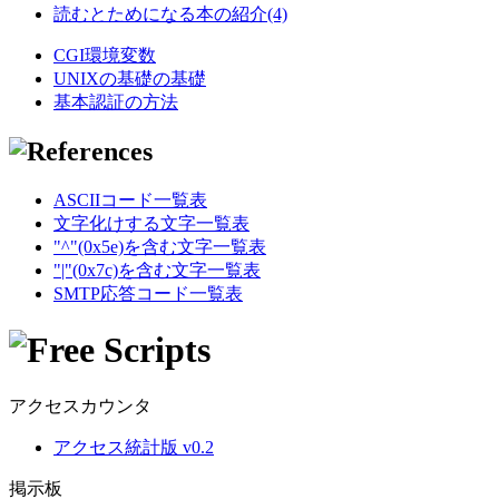
読むとためになる本の紹介(4)
CGI環境変数
UNIXの基礎の基礎
基本認証の方法
ASCIIコード一覧表
文字化けする文字一覧表
"^"(0x5e)を含む文字一覧表
"|"(0x7c)を含む文字一覧表
SMTP応答コード一覧表
アクセスカウンタ
アクセス統計版 v0.2
掲示板