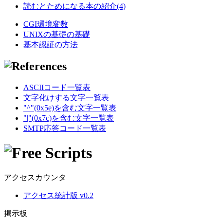
読むとためになる本の紹介(4)
CGI環境変数
UNIXの基礎の基礎
基本認証の方法
ASCIIコード一覧表
文字化けする文字一覧表
"^"(0x5e)を含む文字一覧表
"|"(0x7c)を含む文字一覧表
SMTP応答コード一覧表
アクセスカウンタ
アクセス統計版 v0.2
掲示板