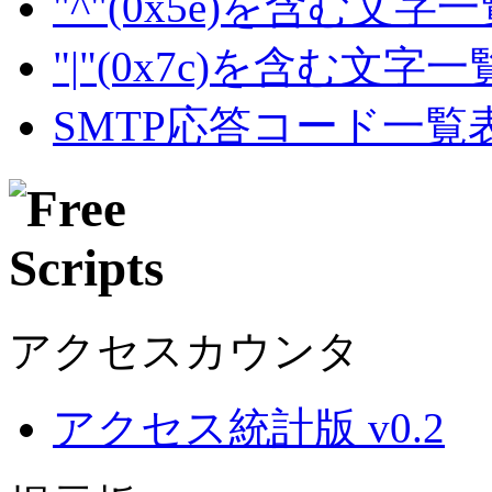
"^"(0x5e)を含む文字
"|"(0x7c)を含む文字
SMTP応答コード一覧
アクセスカウンタ
アクセス統計版 v0.2