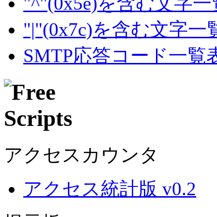
"^"(0x5e)を含む文字
"|"(0x7c)を含む文字
SMTP応答コード一覧
アクセスカウンタ
アクセス統計版 v0.2