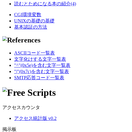
読むとためになる本の紹介(4)
CGI環境変数
UNIXの基礎の基礎
基本認証の方法
ASCIIコード一覧表
文字化けする文字一覧表
"^"(0x5e)を含む文字一覧表
"|"(0x7c)を含む文字一覧表
SMTP応答コード一覧表
アクセスカウンタ
アクセス統計版 v0.2
掲示板