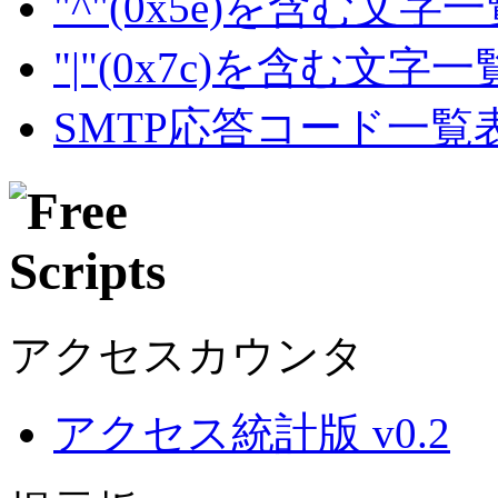
"^"(0x5e)を含む文字
"|"(0x7c)を含む文字
SMTP応答コード一覧
アクセスカウンタ
アクセス統計版 v0.2