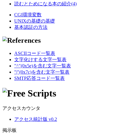
読むとためになる本の紹介(4)
CGI環境変数
UNIXの基礎の基礎
基本認証の方法
ASCIIコード一覧表
文字化けする文字一覧表
"^"(0x5e)を含む文字一覧表
"|"(0x7c)を含む文字一覧表
SMTP応答コード一覧表
アクセスカウンタ
アクセス統計版 v0.2
掲示板