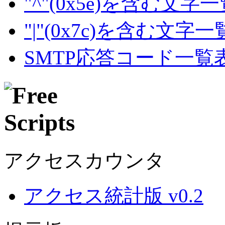
"^"(0x5e)を含む文字
"|"(0x7c)を含む文字
SMTP応答コード一覧
アクセスカウンタ
アクセス統計版 v0.2