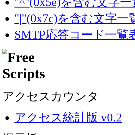
"^"(0x5e)を含む文字
"|"(0x7c)を含む文字
SMTP応答コード一覧
アクセスカウンタ
アクセス統計版 v0.2