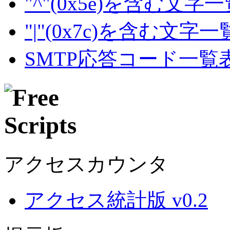
"^"(0x5e)を含む文字
"|"(0x7c)を含む文字
SMTP応答コード一覧
アクセスカウンタ
アクセス統計版 v0.2