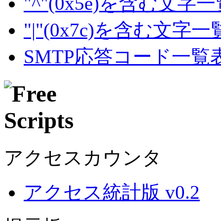
"^"(0x5e)を含む文字
"|"(0x7c)を含む文字
SMTP応答コード一覧
アクセスカウンタ
アクセス統計版 v0.2