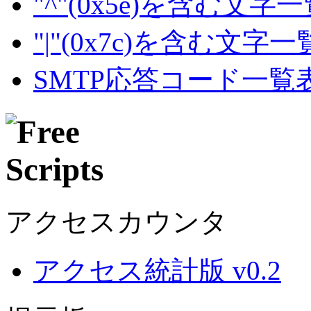
"^"(0x5e)を含む文字
"|"(0x7c)を含む文字
SMTP応答コード一覧
アクセスカウンタ
アクセス統計版 v0.2