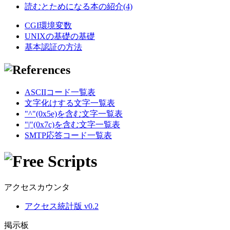
読むとためになる本の紹介(4)
CGI環境変数
UNIXの基礎の基礎
基本認証の方法
ASCIIコード一覧表
文字化けする文字一覧表
"^"(0x5e)を含む文字一覧表
"|"(0x7c)を含む文字一覧表
SMTP応答コード一覧表
アクセスカウンタ
アクセス統計版 v0.2
掲示板