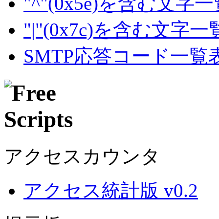
"^"(0x5e)を含む文字
"|"(0x7c)を含む文字
SMTP応答コード一覧
アクセスカウンタ
アクセス統計版 v0.2