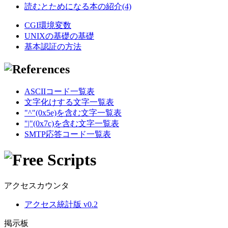
読むとためになる本の紹介(4)
CGI環境変数
UNIXの基礎の基礎
基本認証の方法
ASCIIコード一覧表
文字化けする文字一覧表
"^"(0x5e)を含む文字一覧表
"|"(0x7c)を含む文字一覧表
SMTP応答コード一覧表
アクセスカウンタ
アクセス統計版 v0.2
掲示板