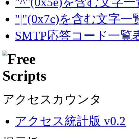
"^"(0x5e)を含む文字
"|"(0x7c)を含む文字
SMTP応答コード一覧
アクセスカウンタ
アクセス統計版 v0.2