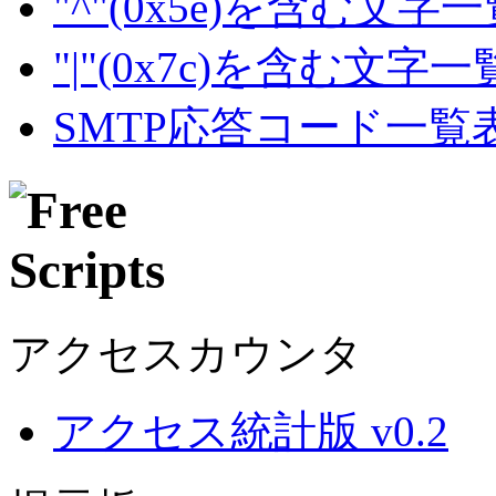
"^"(0x5e)を含む文字
"|"(0x7c)を含む文字
SMTP応答コード一覧
アクセスカウンタ
アクセス統計版 v0.2