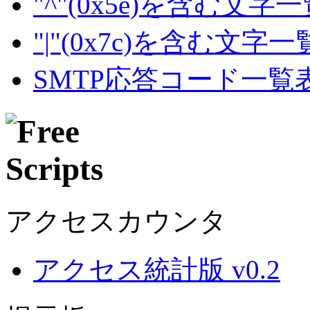
"^"(0x5e)を含む文字
"|"(0x7c)を含む文字
SMTP応答コード一覧
アクセスカウンタ
アクセス統計版 v0.2