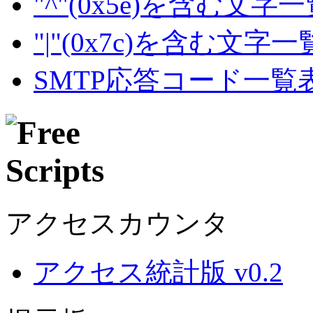
"^"(0x5e)を含む文字
"|"(0x7c)を含む文字
SMTP応答コード一覧
アクセスカウンタ
アクセス統計版 v0.2