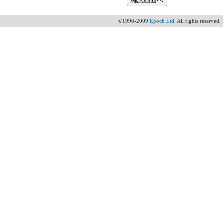
©1996-2009
Epoch Ltd.
All rights 