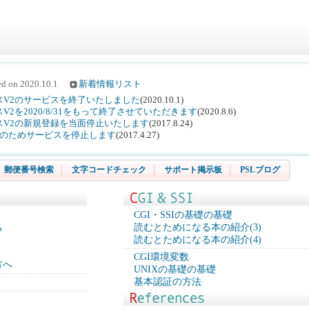
ted on
2020.10.1
新着情報リスト
スV2のサービスを終了いたしました
(2020.10.1)
2を2020/8/31をもって終了させていただきます
(2020.8.6)
スV2の新規登録を当面停止いたします
(2017.8.24)
バ移転のためサービスを停止します
(2017.4.27)
郵便番号検索
文字コードチェック
サポート掲示板
PSLブログ
CGI・SSIの基礎の基礎
ち
読むとためになる本の紹介(3)
読むとためになる本の紹介(4)
CGI環境変数
方へ
UNIXの基礎の基礎
基本認証の方法