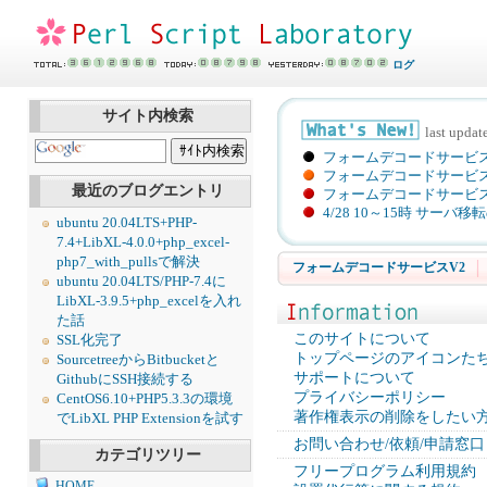
ログ
サイト内検索
last upda
フォームデコードサービ
フォームデコードサービスV
最近のブログエントリ
フォームデコードサービ
4/28 10～15時 サー
ubuntu 20.04LTS+PHP-
7.4+LibXL-4.0.0+php_excel-
php7_with_pullsで解決
フォームデコードサービスV2
ubuntu 20.04LTS/PHP-7.4に
LibXL-3.9.5+php_excelを入れ
た話
このサイトについて
SSL化完了
トップページのアイコンた
SourcetreeからBitbucketと
サポートについて
GithubにSSH接続する
プライバシーポリシー
CentOS6.10+PHP5.3.3の環境
著作権表示の削除をしたい
でLibXL PHP Extensionを試す
お問い合わせ/依頼/申請窓口
カテゴリツリー
フリープログラム利用規約
HOME