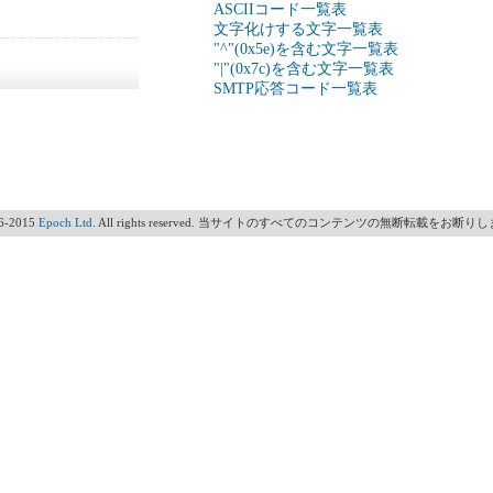
ASCIIコード一覧表
文字化けする文字一覧表
"^"(0x5e)を含む文字一覧表
"|"(0x7c)を含む文字一覧表
SMTP応答コード一覧表
6-2015
Epoch Ltd.
All rights reserved. 当サイトのすべてのコンテンツの無断転載をお断り