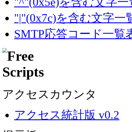
"^"(0x5e)を含む文字
"|"(0x7c)を含む文字
SMTP応答コード一覧
アクセスカウンタ
アクセス統計版 v0.2