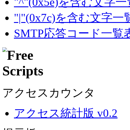
"^"(0x5e)を含む文字
"|"(0x7c)を含む文字
SMTP応答コード一覧
アクセスカウンタ
アクセス統計版 v0.2