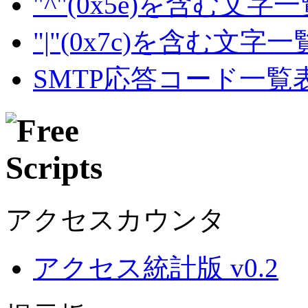
"^"(0x5e)を含む文字
"|"(0x7c)を含む文字
SMTP応答コード一覧
アクセスカウンタ
アクセス統計版 v0.2