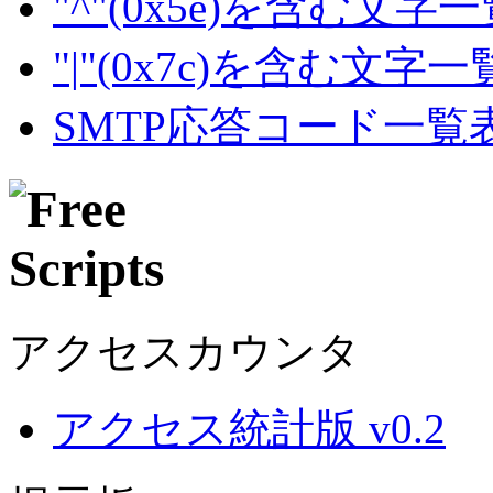
"^"(0x5e)を含む文字
"|"(0x7c)を含む文字
SMTP応答コード一覧
アクセスカウンタ
アクセス統計版 v0.2