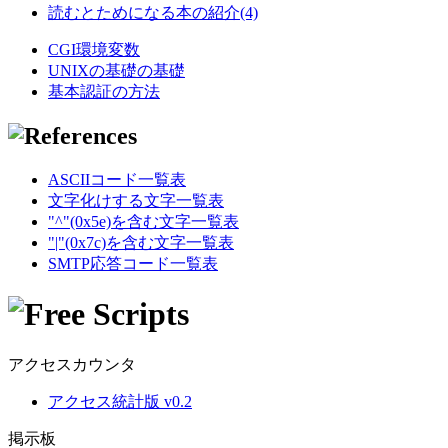
読むとためになる本の紹介(4)
CGI環境変数
UNIXの基礎の基礎
基本認証の方法
ASCIIコード一覧表
文字化けする文字一覧表
"^"(0x5e)を含む文字一覧表
"|"(0x7c)を含む文字一覧表
SMTP応答コード一覧表
アクセスカウンタ
アクセス統計版 v0.2
掲示板