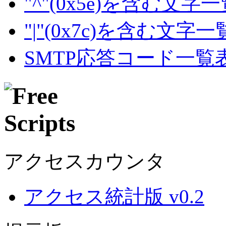
"^"(0x5e)を含む文字
"|"(0x7c)を含む文字
SMTP応答コード一覧
アクセスカウンタ
アクセス統計版 v0.2