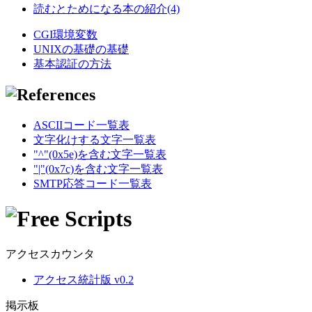
読むとためになる本の紹介(4)
CGI環境変数
UNIXの基礎の基礎
基本認証の方法
ASCIIコード一覧表
文字化けする文字一覧表
"^"(0x5e)を含む文字一覧表
"|"(0x7c)を含む文字一覧表
SMTP応答コード一覧表
アクセスカウンタ
アクセス統計版 v0.2
掲示板